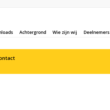
loads
Achtergrond
Wie zijn wij
Deelnemers
ontact