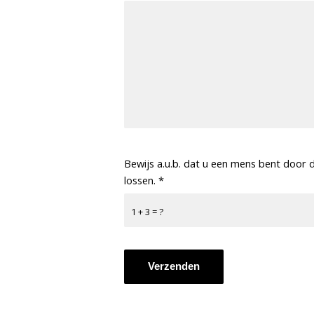
Bewijs a.u.b. dat u een mens bent door d
lossen.
*
1 + 3 = ?