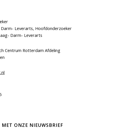
eker
 Darm- Leverarts, Hoofdonderzoeker
Maag- Darm- Leverarts
sch Centrum Rotterdam Afdeling
ten
.nl
6
E MET ONZE NIEUWSBRIEF